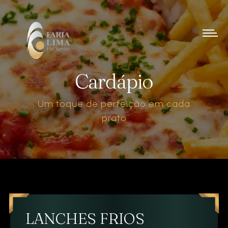
Cardápio
Um toque de perfeição em cada
prato
LANCHES FRIOS