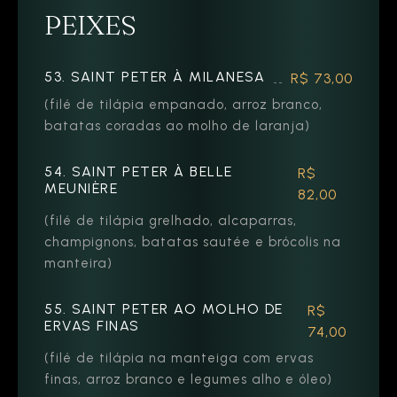
PEIXES
53. SAINT PETER À MILANESA
R$ 73,00
(filé de tilápia empanado, arroz branco,
batatas coradas ao molho de laranja)
54. SAINT PETER À BELLE
R$
MEUNIÈRE
82,00
(filé de tilápia grelhado, alcaparras,
champignons, batatas sautée e brócolis na
manteira)
55. SAINT PETER AO MOLHO DE
R$
ERVAS FINAS
74,00
(filé de tilápia na manteiga com ervas
finas, arroz branco e legumes alho e óleo)